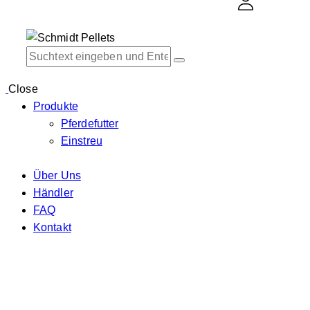
Close
Produkte
Pferdefutter
Einstreu
Über Uns
Händler
FAQ
Kontakt
facebook-
twitter-
dribble-
instagram
1
x
new