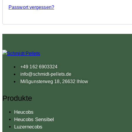
Passwort vergessen?
+49 162 6903324
info@schmidt-pellets.de
Mißgunsterweg 18, 26632 Ihlow
facebook
instagramm
Produkte
Heucobs
Heucobs Sensibel
Luzernecobs